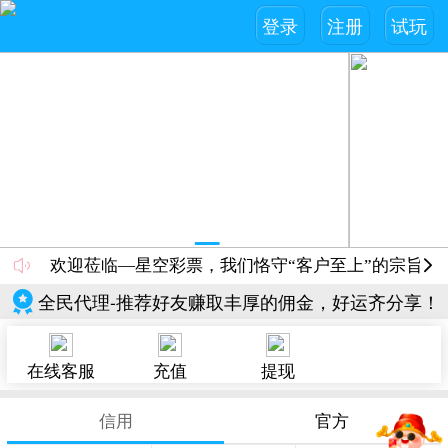
登录
注册
试玩
欢迎莅临—星空彩票，我们恪守“客户至上”的宗旨，
全民代理-推荐好友赚取丰厚的佣金，好运齐分享！
在线客服
充值
提现
信用
官方